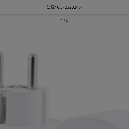
法标16A F2S202-NF
1
/
5