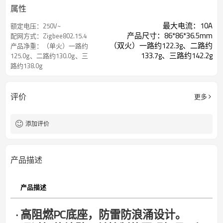
属性
最大电流：10A
额定电压：250V~
产品尺寸：86*86*36.5mm
配网方式：Zigbee802.15.4
（双火）一路约122.3g、二路约
产品净重：（单火）一路约
133.7g、三路约142.2g
125.0g、二路约130.0g、三
路约138.0g
评价
更多
添加评价
产品描述
产品描述
· 高阻燃PC底座，防雷防浪涌设计。