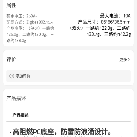
属性
最大电流：10A
额定电压：250V~
产品尺寸：86*86*36.5mm
配网方式：Zigbee802.15.4
（双火）一路约122.3g、二路约
产品净重：（单火）一路约
133.7g、三路约142.2g
125.0g、二路约130.0g、三
路约138.0g
评价
更多
添加评价
产品描述
产品描述
· 高阻燃PC底座，防雷防浪涌设计。