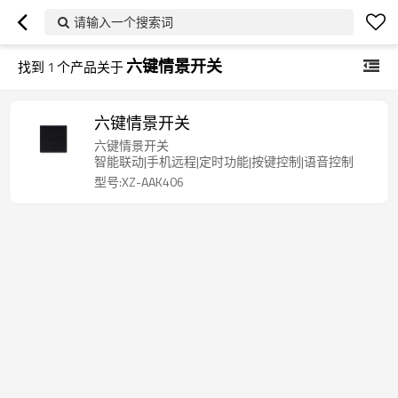
请输入一个搜索词
六键情景开关
找到
1
个产品关于
六键情景开关
六键情景开关
智能联动|手机远程|定时功能|按键控制|语音控制
型号:XZ-AAK406