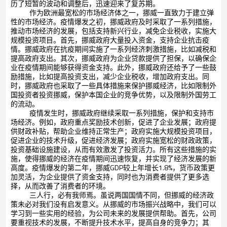
历了短暂的波动和调整后，迅速迎来了复苏期。
作为欧洲最宽松的市场经济体之一，挪威一直致力于建立弹
性的市场经济。疫情爆发之初，挪威政府及时采取了一系列措施，
推动市场经济的发展，包括支持新兴行业，减免企业税收，实施大
规模投资项目。首先，挪威政府大量投入资金，支持企业抗击疫
情。挪威政府在抗疫期间实施了一系列经济刺激措施，比如减税和
提高政府支出。其次，挪威政府为企业贷款提供了担保，以确保企
业在疫情期间能够获得资金支持。此外，挪威政府还给予了一些鼓
励措施，比如提高投资支出，减少企业税收，增加政府支出。同
时，挪威政府也采取了一些具体措施来保护挪威经济，比如限制外
国投资者投资挪威，保护本国企业的竞争优势，以及限制外国劳工
的流动。
疫情发生时，挪威政府继续采取一系列措施，保护和支持市
场经济。例如，政府重点奖励技术创新，促进了企业发展；政府提
供财政补贴，帮助企业维持正常生产；政府实施大规模投资项目，
促进企业的技术升级，促进经济发展；政府实施宽松的财政政策，
投资基础设施建设，从而有效激发了投资活力。所有这些措施的实
施，使得挪威的经济在疫情期间迅速恢复，并实现了经济发展的新
高度。疫情爆发的第二年，挪威
GDP
较上年增长
1.8%
，货币政策更
加灵活，为企业提供了资金支持，同时也为消费者提供了更多选
择，从而改善了消费者的环境。
三人行，必有我师焉。虽说两国国情不同，但挪威的经济政
策未必对我们没有启发意义。从挪威的市场振兴战略中，我们可以
学习到一些实用的经验，为公司未来的发展提供帮助。首先，公司
要重视技术的发展，不断提升技术水平，提高自身的竞争力；其