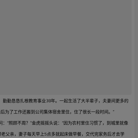
，勤勤恳恳扎根教育事业
38
年。一起生活了大半辈子，夫妻间更多的
后为了工作还搬到公司集体宿舍里住，住了很长一段时间。”
：“照顾不周？”金虎摇摇头说：“因为农村里住习惯了，到城里就像
顾老父亲，妻子每天早上
5
点多就起床做早餐，交代完家务后才去学