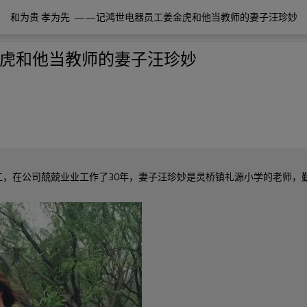
和为贵 孝为先  ——记鸿世电器员工姜金虎和他当教师的妻子汪珍妙
金虎和他当教师的妻子汪珍妙
工，在公司兢兢业业工作了30年，妻子汪珍妙是灵桥镇礼源小学的老师，