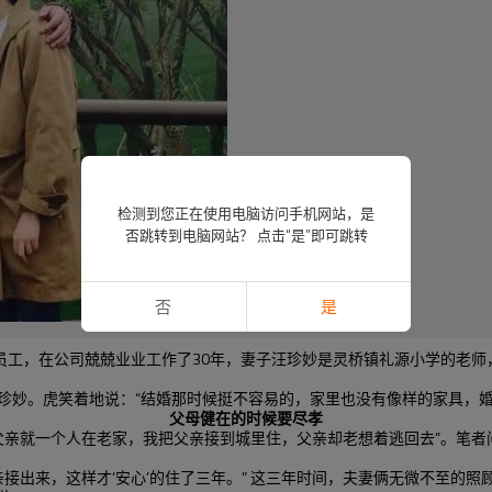
检测到您正在使用电脑访问手机网站，是
否跳转到电脑网站？ 点击“是”即可跳转
否
是
员工，在公司兢兢业业工作了
30
年，妻子汪珍妙是灵桥镇礼源小学的老师
珍妙。虎笑着地说：“结婚那时候挺不容易的，家里也没有像样的家具，婚
父母健在的时候要尽孝
父亲就一个人在老家，我把父亲接到城里住，父亲却老想着逃回去”。笔者问
接出来，这样才‘安心’的住了三年。”
这三年时间，夫妻俩无微不至的照