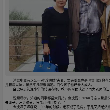
鸿世电器有这么一对“珍珠婚”夫妻，丈夫姜金虎是鸿世电器的老
是相濡以沫，虽然平凡但很满足。而今孩子也已长大成人。
金虎原是礼源小学的代课老师，教书的时候认识了同为老师的汪
说起尽孝，知道的同事都竖大拇指。金虎说：“
09
年母亲去世后
关笼子，浑身难受，只能让他回去了。”
金虎咂了咂嘴说：“
15
年的时候，老家成了危房，于是又把老父亲