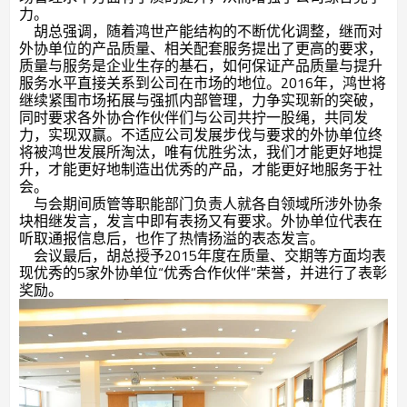
力。
胡总强调，随着鸿世产能结构的不断优化调整，继而对
外协单位的产品质量、相关配套服务提出了更高的要求，
质量与服务是企业生存的基石，如何保证产品质量与提升
服务水平直接关系到公司在市场的地位。
2016
年，鸿世将
继续紧围市场拓展与强抓内部管理，力争实现新的突破，
同时要求各外协合作伙伴们与公司共拧一股绳，共同发
力，实现双赢。不适应公司发展步伐与要求的外协单位终
将被鸿世发展所淘汰，唯有优胜劣汰，我们才能更好地提
升，才能更好地制造出优秀的产品，才能更好地服务于社
会。
与会期间质管等职能部门负责人就各自领域所涉外协条
块相继发言，发言中即有表扬又有要求。外协单位代表在
听取通报信息后，也作了热情扬溢的表态发言。
会议最后，胡总授予
2015
年度在质量、交期等方面均表
现优秀的
5
家外协单位“优秀合作伙伴”荣誉，并进行了表彰
奖励。