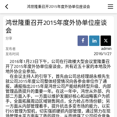
鸿世隆重召开2015年度外协单位座谈会
鸿世隆重召开2015年度外协单位座谈
会
分享
admin
发布者
2016/1/27
发布时间
2016
年
1
月
23
日下午，公司在行政楼大型会议室隆重召
开了
2015
年度外协单位座谈会，共有近五十家的本地及外
地外协企业参加。
在会议主持人的引导下，首先由公司总经理胡永根先生
就公司
2015
年度公司整体经营情况向各参会单位作了通
报，通报指出
2015
年是鸿世公司产能结构转型升级、内部
管理品质提升的重要一年。在这一年中，鸿世从外部、内
部二方面入手，一方面以
维护发展好核心和战略客户为抓
手，全面拓展周边区域销售网点，全力抢占市场份额；另
一方面从内部管理着手，提升抗击多变市场的能力，以实
行
6S
管理为契机，切实强抓硬抓内部管理，通过努力在现
场管理水平方面有了质的提升，从而增强了公司综合竞争