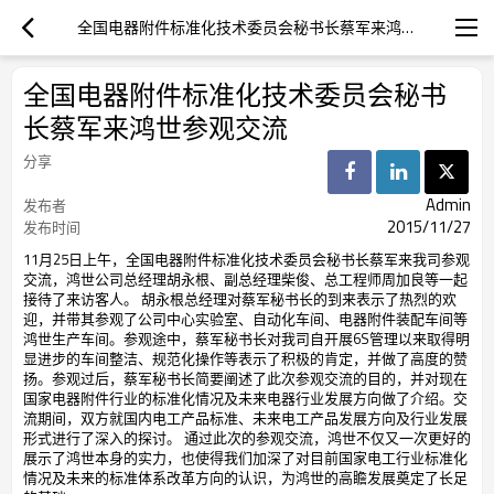
全国电器附件标准化技术委员会秘书长蔡军来鸿世参观交流
全国电器附件标准化技术委员会秘书
长蔡军来鸿世参观交流
分享
Admin
发布者
2015/11/27
发布时间
11月25日上午，全国电器附件标准化技术委员会秘书长蔡军来我司参观
交流，鸿世公司总经理胡永根、副总经理柴俊、总工程师周加良等一起
接待了来访客人。 胡永根总经理对蔡军秘书长的到来表示了热烈的欢
迎，并带其参观了公司中心实验室、自动化车间、电器附件装配车间等
鸿世生产车间。参观途中，蔡军秘书长对我司自开展6S管理以来取得明
显进步的车间整洁、规范化操作等表示了积极的肯定，并做了高度的赞
扬。参观过后，蔡军秘书长简要阐述了此次参观交流的目的，并对现在
国家电器附件行业的标准化情况及未来电器行业发展方向做了介绍。交
流期间，双方就国内电工产品标准、未来电工产品发展方向及行业发展
形式进行了深入的探讨。 通过此次的参观交流，鸿世不仅又一次更好的
展示了鸿世本身的实力，也使得我们加深了对目前国家电工行业标准化
情况及未来的标准体系改革方向的认识，为鸿世的高瞻发展奠定了长足