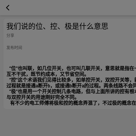
我们说的位、控、极是什么意思
分享
发布时间
“位”也叫联，如几位开关，也可叫几联开关，意思就是指在
互不干扰，既节约成本，又节省空间。
“控”这个术语我们见得比较多，如单控开关，双控开关等
过程就是接通
a
断开
b
，或接通
b
断开
a
的过程。两条线路不会
“极”也是用一个开关控制几条电路，但与上面所讲的控有
与双控开关的用途刚好完全不同。
有不少的电工师傅将极和控的概念弄混了，不过极的概念